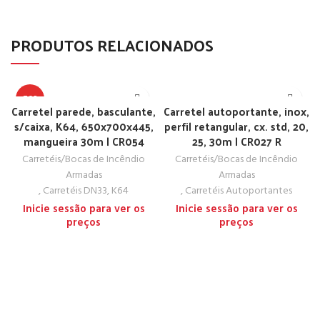
PRODUTOS RELACIONADOS
TOP
Carretel parede, basculante,
Carretel autoportante, inox,
s/caixa, K64, 650x700x445,
perfil retangular, cx. std, 20,
mangueira 30m | CR054
25, 30m | CR027 R
Carretéis/Bocas de Incêndio
Carretéis/Bocas de Incêndio
Armadas
Armadas
,
Carretéis DN33, K64
,
Carretéis Autoportantes
Inicie sessão para ver os
Inicie sessão para ver os
preços
preços