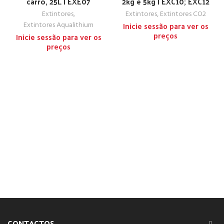
carro, 25L | EXE07
2kg e 5kg | EXC10; EXC12
Extintores
,
Extintores
,
Extintores CO2
Extintores Aqualithium
Inicie sessão para ver os
preços
Inicie sessão para ver os
preços
CONTACTOS