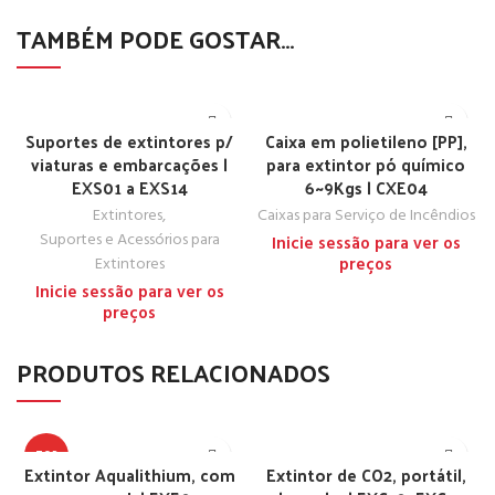
TAMBÉM PODE GOSTAR…
Suportes de extintores p/
Caixa em polietileno [PP],
viaturas e embarcações |
para extintor pó químico
EXS01 a EXS14
6~9Kgs | CXE04
Extintores
,
Caixas para Serviço de Incêndios
Suportes e Acessórios para
Inicie sessão para ver os
Extintores
preços
Inicie sessão para ver os
preços
PRODUTOS RELACIONADOS
TOP
Extintor Aqualithium, com
Extintor de CO2, portátil,