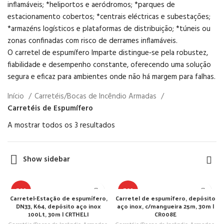
inflamáveis; *heliportos e aeródromos; *parques de
estacionamento cobertos; *centrais eléctricas e subestações;
*armazéns logísticos e plataformas de distribuição; *túneis ou
zonas confinadas com risco de derrames inflamáveis.
O carretel de espumífero Imparte distingue‑se pela robustez,
fiabilidade e desempenho constante, oferecendo uma solução
segura e eficaz para ambientes onde não há margem para falhas.
Início
Carretéis/Bocas de Incêndio Armadas
Carretéis de Espumífero
A mostrar todos os 3 resultados
Show sidebar
TOP
TOP
Carretel-Estação de espumífero,
Carretel de espumífero, depósito
DN33, K64, depósito aço inox
aço inox, c/mangueira 25m, 30m |
100Lt, 30m | CRTHELI
CR008E