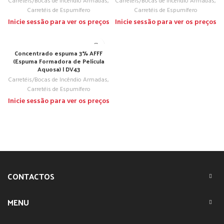
Carretéis/Bocas de Incêndio Armadas
,
Carretéis/Bocas de Incêndio Armadas
,
Carretéis de Espumífero
Carretéis de Espumífero
Inicie sessão para ver os preços
Inicie sessão para ver os preços
Concentrado espuma 3% AFFF
(Espuma Formadora de Película
Aquosa) | DV43
Carretéis/Bocas de Incêndio Armadas
,
Carretéis de Espumífero
Inicie sessão para ver os preços
CONTACTOS
MENU