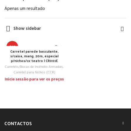
Apenas um resultado
Show sidebar
TOP
Carretel parede basculante,
s/caixa, mang. 20m, especial
p/nichos/cx teatro | CR001E
NEW
Carretéis/Bocas de Incêndio Armadas
,
Carretel para Nichos (CCR)
Inicie sessão para ver os preços
CONTACTOS