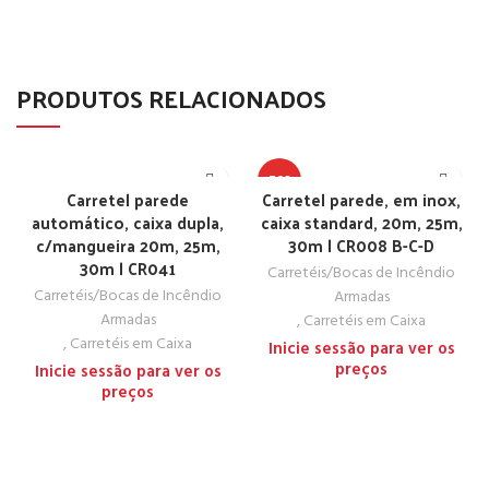
PRODUTOS RELACIONADOS
TOP
Carretel parede
Carretel parede, em inox,
automático, caixa dupla,
caixa standard, 20m, 25m,
c/mangueira 20m, 25m,
30m | CR008 B-C-D
30m | CR041
Carretéis/Bocas de Incêndio
Carretéis/Bocas de Incêndio
Armadas
Armadas
,
Carretéis em Caixa
,
Carretéis em Caixa
Inicie sessão para ver os
preços
Inicie sessão para ver os
preços