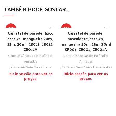
TAMBÉM PODE GOSTAR…
TOP
TOP
Carretel de parede, fixo,
Carretel de parede,
s/caixa, mangueira 20m,
basculante, s/caixa,
25m, 30m | CR011, CR012,
mangueira 20m, 25m, 30m|
CR012A
CR001; CR002; CR002A
Carretéis/Bocas de Incêndio
Carretéis/Bocas de Incêndio
Armadas
Armadas
,
Carretéis Sem Caixa Fixos
,
Carretéis Sem Caixa Basculantes
Inicie sessão para ver os
Inicie sessão para ver os
preços
preços