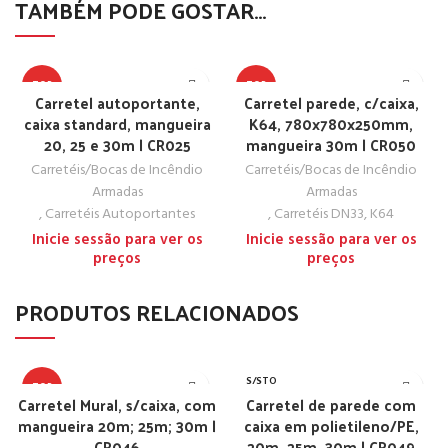
TAMBÉM PODE GOSTAR…
TOP
TOP
Carretel autoportante,
Carretel parede, c/caixa,
caixa standard, mangueira
K64, 780x780x250mm,
20, 25 e 30m | CR025
mangueira 30m | CR050
Carretéis/Bocas de Incêndio
Carretéis/Bocas de Incêndio
Armadas
Armadas
,
Carretéis Autoportantes
,
Carretéis DN33, K64
Inicie sessão para ver os
Inicie sessão para ver os
preços
preços
PRODUTOS RELACIONADOS
S/STO
TOP
CK
Carretel Mural, s/caixa, com
Carretel de parede com
mangueira 20m; 25m; 30m |
caixa em polietileno/PE,
CR046
20m, 25m, 30m | CR049