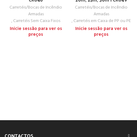
Carretéis/Bocas de Incêndio
Carretéis/Bocas de Incêndio
Armadas
Armadas
,
Carretéis Sem Caixa Fixos
,
Carretéis em Caixa de PP ou PE
Inicie sessão para ver os
Inicie sessão para ver os
preços
preços
CONTACTOS