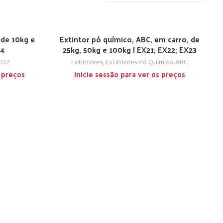
 de 10kg e
Extintor pó químico, ABC, em carro, de
14
25kg, 50kg e 100kg | EX21; EX22; EX23
CO2
Extintores
,
Extintores Pó Químico ABC
s preços
Inicie sessão para ver os preços