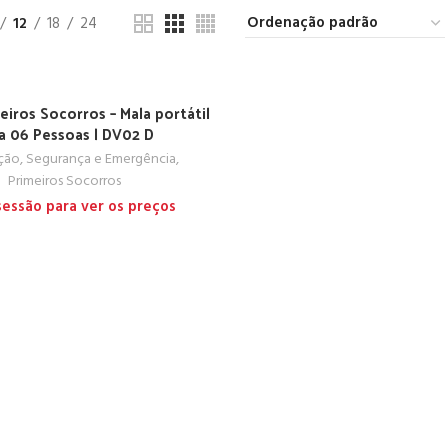
12
18
24
eiros Socorros – Mala portátil
a 06 Pessoas | DV02 D
ação, Segurança e Emergência
,
Primeiros Socorros
 sessão para ver os preços