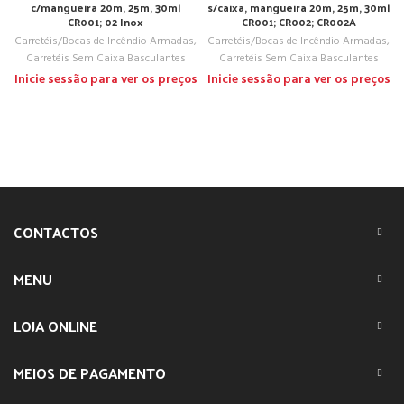
c/mangueira 20m, 25m, 30m|
s/caixa, mangueira 20m, 25m, 30m|
CR001; 02 Inox
CR001; CR002; CR002A
Carretéis/Bocas de Incêndio Armadas
,
Carretéis/Bocas de Incêndio Armadas
,
Carretéis Sem Caixa Basculantes
Carretéis Sem Caixa Basculantes
Inicie sessão para ver os preços
Inicie sessão para ver os preços
CONTACTOS
MENU
LOJA ONLINE
MEIOS DE PAGAMENTO