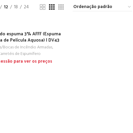
12
18
24
do espuma 3% AFFF (Espuma
 de Película Aquosa) | DV43
is/Bocas de Incêndio Armadas
,
arretéis de Espumífero
 sessão para ver os preços