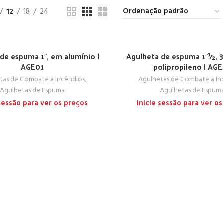
12
18
24
de espuma 1″, em alumínio |
Agulheta de espuma 1″½, 
AGE01
polipropileno | AG
tas de Combate a Incêndios
,
Agulhetas de Combate a In
Agulhetas de Espuma
Agulhetas de Espum
 sessão para ver os preços
Inicie sessão para ver o