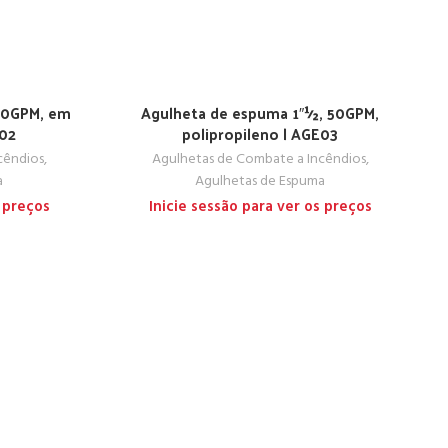
30GPM, em
Agulheta de espuma 1″½, 50GPM,
E02
polipropileno | AGE03
cêndios
,
Agulhetas de Combate a Incêndios
,
a
Agulhetas de Espuma
s preços
Inicie sessão para ver os preços