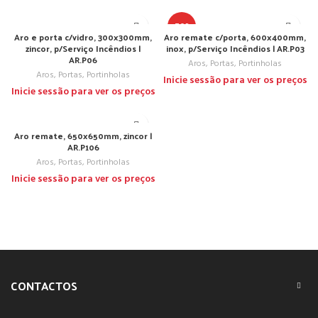
TOP
Aro e porta c/vidro, 300x300mm,
Aro remate c/porta, 600x400mm,
zincor, p/Serviço Incêndios |
inox, p/Serviço Incêndios | AR.P03
AR.P06
Aros, Portas, Portinholas
Aros, Portas, Portinholas
Inicie sessão para ver os preços
Inicie sessão para ver os preços
Aro remate, 650x650mm, zincor |
AR.P106
Aros, Portas, Portinholas
Inicie sessão para ver os preços
CONTACTOS