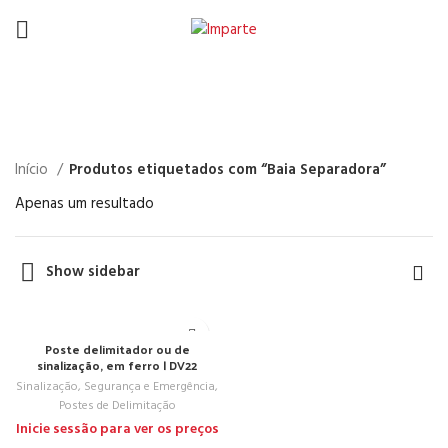
Baia Separadora
Início
Produtos etiquetados com “Baia Separadora”
Apenas um resultado
Show sidebar
Poste delimitador ou de
sinalização, em ferro | DV22
Sinalização, Segurança e Emergência
,
Postes de Delimitação
Inicie sessão para ver os preços