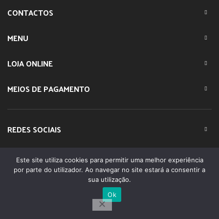
CONTACTOS
MENU
LOJA ONLINE
MEIOS DE PAGAMENTO
REDES SOCIAIS
Este site utiliza cookies para permitir uma melhor experiência
© 2023 IMPARTE. All Rights Reserved. Desenvolvido por
por parte do utilizador. Ao navegar no site estará a consentir a
DOMINIOS.PT
sua utilização.
Ok
0
Shop
Filters
Lista Favoritos
Minha conta