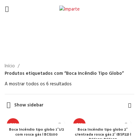
Boca Incêndio Tipo
Globo
Início
Produtos etiquetados com “Boca Incêndio Tipo Globo”
A mostrar todos os 6 resultados
Show sidebar
TOP
TOP
Boca Incêndio tipo globo 1”1/2
Boca Incêndio tipo globo 2”
com rosca gás | BCG100
c/entrada rosca gás 2″ (BSP22) |