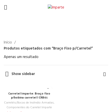
Braço Fixo p/Carretel
Início
Produtos etiquetados com “Braço Fixo p/Carretel”
Apenas um resultado
Show sidebar
Carretel Imparte: Braço fixo
p/bobina carretel | CRB01
Carretéis/Bocas de Incêndio Armadas
,
Componentes do Carretel Imparte