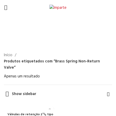
Brass Spring Non-Return
Valve
Início
Produtos etiquetados com “Brass Spring Non-Return
Valve”
Apenas um resultado
Show sidebar
Válvulas de retenção 2″½ tipo