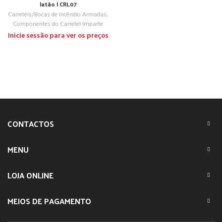
latão | CRL07
Carretéis/Bocas de Incêndio Armadas
,
Componentes do Carretel Imparte
Inicie sessão para ver os preços
CONTACTOS
MENU
LOJA ONLINE
MEIOS DE PAGAMENTO