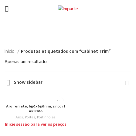
Cabinet Trim
Início
Produtos etiquetados com “Cabinet Trim”
Apenas um resultado
Show sidebar
Aro remate, 650x650mm, zincor |
AR.P106
Aros, Portas, Portinholas
Inicie sessão para ver os preços