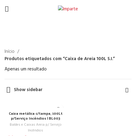
Caixa de Areia 100L S.I.
Início
Produtos etiquetados com “Caixa de Areia 100L S.I.”
Apenas um resultado
Show sidebar
Caixa metálica c/tampa, 100Lt
p/Serviço Incêndios | BL003
Baldes e Caixas Areia p/ Serviço
Incêndios