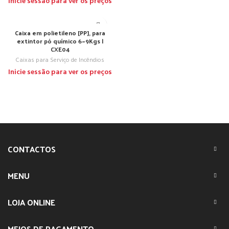
Inicie sessão para ver os preços
Caixa em polietileno [PP], para
extintor pó químico 6~9Kgs |
CXE04
Caixas para Serviço de Incêndios
Inicie sessão para ver os preços
CONTACTOS
MENU
LOJA ONLINE
MEIOS DE PAGAMENTO