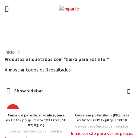
Caixa para Extintor
Início
Produtos etiquetados com “Caixa para Extintor”
A mostrar todos os 3 resultados
Show sidebar
TOP
Caixa de parede, metálica, para
Caixa em polietileno [PP], para
extintor pó químico/CO2 | CXE_01;
extintor CO2 2~5Kgs | CXE10
02; 03; 05
Caixas para Serviço de Incêndios
Caixas para Serviço de Incêndios
Inicie sessão para ver os preços