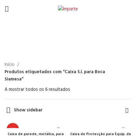
Caixa S.I. para Boca
Siamesa
Início
Produtos etiquetados com “Caixa S.I. para Boca
Siamesa”
A mostrar todos os 6 resultados
Show sidebar
TOP
Caixa de parede, metálica, para
Caixa de Protecção para Equip. de