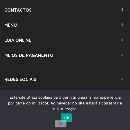
CONTACTOS
MENU
LOJA ONLINE
MEIOS DE PAGAMENTO
REDES SOCIAIS
Este site utiliza cookies para permitir uma melhor experiência
© 2023 IMPARTE. All Rights Reserved. Desenvolvido por
por parte do utilizador. Ao navegar no site estará a consentir a
DOMINIOS.PT
sua utilização.
Ok
0
Shop
Filters
Lista Favoritos
Minha conta