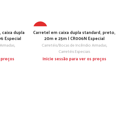
TOP
 caixa dupla
Carretel em caixa dupla standard, preto,
6 Especial
20m e 25m | CR006N Especial
 Armadas
,
Carretéis/Bocas de Incêndio Armadas
,
Carretéis Especiais
s preços
Inicie sessão para ver os preços