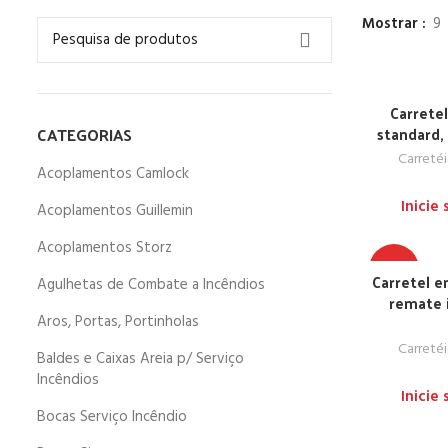
Mostrar
9
Carretel
CATEGORIAS
standard,
Carreté
Acoplamentos Camlock
Inicie
Acoplamentos Guillemin
Acoplamentos Storz
TOP
Carretel e
Agulhetas de Combate a Incêndios
remate 
Aros, Portas, Portinholas
Carreté
Baldes e Caixas Areia p/ Serviço
Incêndios
Inicie
Bocas Serviço Incêndio