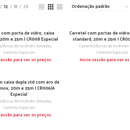
12
18
24
 com porta de vidro, caixa
Carretel com portas de vidro,
 20m e 25m | CR008 Especial
standard, 20m e 25m | CR00
is/Bocas de Incêndio Armadas
,
Carretéis/Bocas de Incêndio
Carretéis Especiais
Carretéis Especiais
 sessão para ver os preços
Inicie sessão para ver o
m caixa dupla std com aro de
inox, 20m e 25m | CR006IA
Especial
is/Bocas de Incêndio Armadas
,
Carretéis Especiais
 sessão para ver os preços