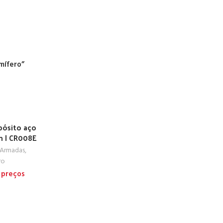
mífero”
pósito aço
m | CR008E
 Armadas
,
ro
s preços