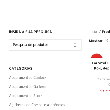
INSIRA A SUA PESQUISA
Início
Prod
Mostrar
9
TOP
Carretel-
CATEGORIAS
K64, dep
Acoplamentos Camlock
Carreté
C
Acoplamentos Guillemin
Inicie
Acoplamentos Storz
Agulhetas de Combate a Incêndios