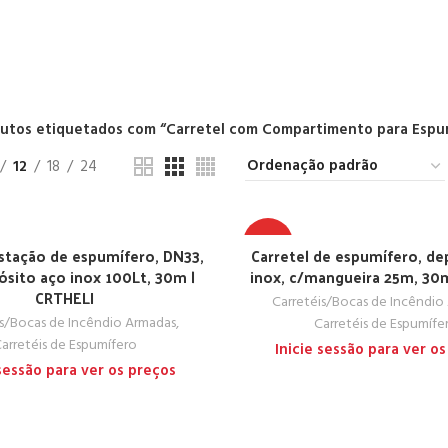
utos etiquetados com “Carretel com Compartimento para Espu
12
18
24
TOP
Estação de espumífero, DN33,
Carretel de espumífero, de
ósito aço inox 100Lt, 30m |
inox, c/mangueira 25m, 30
CRTHELI
Carretéis/Bocas de Incêndio
is/Bocas de Incêndio Armadas
,
Carretéis de Espumífe
arretéis de Espumífero
Inicie sessão para ver o
 sessão para ver os preços