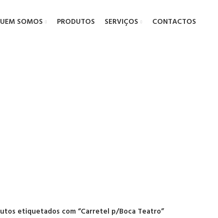
UEM SOMOS
PRODUTOS
SERVIÇOS
CONTACTOS
etel p/Boca T
utos etiquetados com “Carretel p/Boca Teatro”