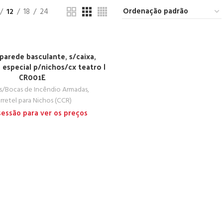
12
18
24
 parede basculante, s/caixa,
especial p/nichos/cx teatro |
CR001E
is/Bocas de Incêndio Armadas
,
rretel para Nichos (CCR)
 sessão para ver os preços