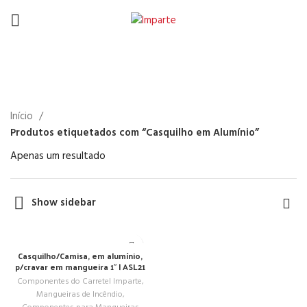
Casquilho em Alumínio
Início
Produtos etiquetados com “Casquilho em Alumínio”
Apenas um resultado
Show sidebar
Casquilho/Camisa, em alumínio,
p/cravar em mangueira 1″ | ASL21
Componentes do Carretel Imparte
,
Mangueiras de Incêndio
,