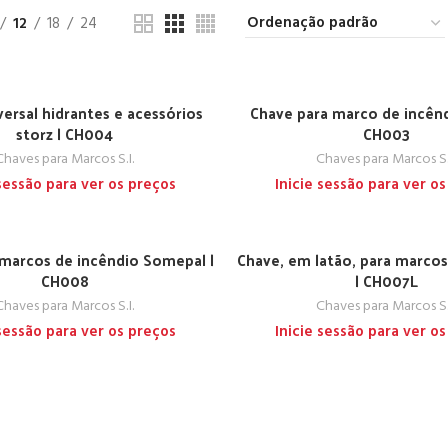
12
18
24
ersal hidrantes e acessórios
Chave para marco de incênd
storz | CH004
CH003
Chaves para Marcos S.I.
Chaves para Marcos S.
 sessão para ver os preços
Inicie sessão para ver o
marcos de incêndio Somepal |
Chave, em latão, para marcos
CH008
| CH007L
Chaves para Marcos S.I.
Chaves para Marcos S.
 sessão para ver os preços
Inicie sessão para ver o