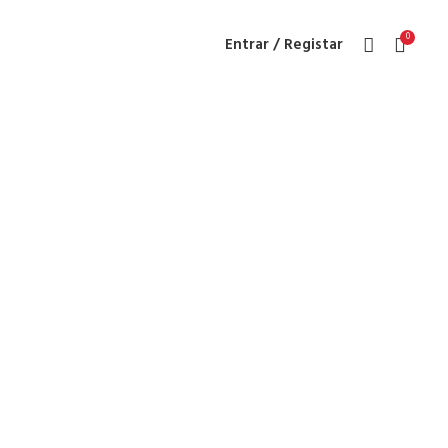
0
Entrar / Registar
 S.I.