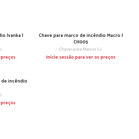
io Ivanka |
Chave para marco de incêndio Macro |
CH005
I.
Chaves para Marcos S.I.
s preços
Inicie sessão para ver os preços
 de incêndio
I.
s preços