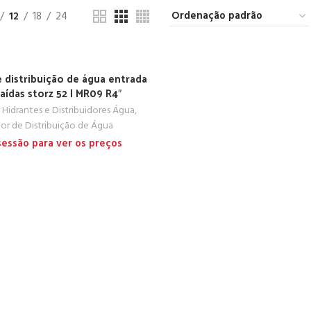
12
18
24
 distribuição de água entrada
saídas storz 52 | MR09 R4″
, Hidrantes e Distribuidores Água
,
or de Distribuição de Água
 sessão para ver os preços