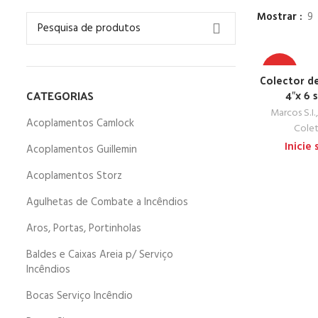
Mostrar
9
TOP
Colector de
CATEGORIAS
4″x 6 
Marcos S.I.
Acoplamentos Camlock
Colet
Inicie
Acoplamentos Guillemin
Acoplamentos Storz
Agulhetas de Combate a Incêndios
Aros, Portas, Portinholas
Baldes e Caixas Areia p/ Serviço
Incêndios
Bocas Serviço Incêndio