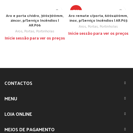
TOP
Aro e porta c/vidro, 300x300mm,
Aro remate c/porta, 600x400mm,
zincor, p/Serviço Incêndios |
inox, p/Serviço Incêndios | AR.P03
AR.P06
Aros, Portas, Portinholas
Aros, Portas, Portinholas
Inicie sessão para ver os preços
Inicie sessão para ver os preços
CONTACTOS
MENU
LOJA ONLINE
MEIOS DE PAGAMENTO