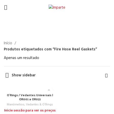
Fire Hose Reel Gaskets
Início
Produtos etiquetados com “Fire Hose Reel Gaskets”
Apenas um resultado
Show sidebar
O’Rings / Vedantes Universais |
OR001 a OR021
Manómetros, Vedantes & O'Rings
Inicie sessão para ver os preços