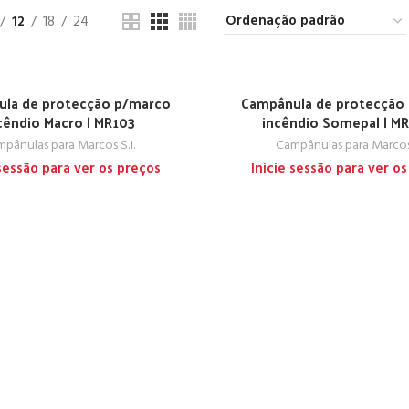
12
18
24
la de protecção p/marco
Campânula de protecção
cêndio Macro | MR103
incêndio Somepal | MR
pânulas para Marcos S.I.
Campânulas para Marcos 
 sessão para ver os preços
Inicie sessão para ver o