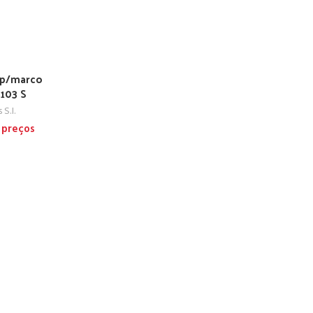
 p/marco
103 S
S.I.
s preços