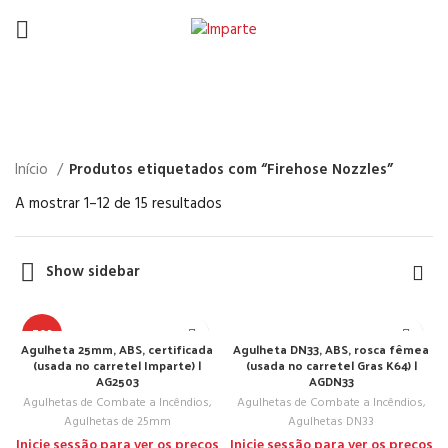
Firehose Nozzles
Início
Produtos etiquetados com “Firehose Nozzles”
A mostrar 1–12 de 15 resultados
Show sidebar
TOP
Agulheta 25mm, ABS, certificada
Agulheta DN33, ABS, rosca fêmea
(usada no carretel Imparte) |
(usada no carretel Gras K64) |
AG2503
AGDN33
Agulhetas de Combate a Incêndios
,
Agulhetas de Combate a Incêndios
,
Agulhetas de 25mm
Agulhetas DN33
Inicie sessão para ver os preços
Inicie sessão para ver os preços