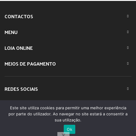
CONTACTOS
MENU
LOJA ONLINE
MEIOS DE PAGAMENTO
REDES SOCIAIS
Este site utiliza cookies para permitir uma melhor experiência
© 2023 IMPARTE. All Rights Reserved. Desenvolvido por
por parte do utilizador. Ao navegar no site estará a consentir a
DOMINIOS.PT
sua utilização.
Ok
0