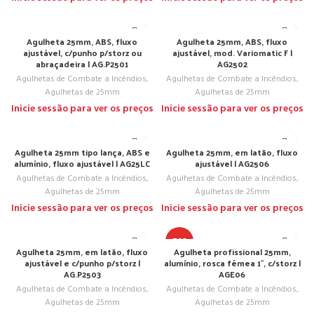
Agulheta 25mm, ABS, fluxo
Agulheta 25mm, ABS, fluxo
ajustável, c/punho p/storz ou
ajustável, mod. Variomatic F |
abraçadeira | AG.P2501
AG2502
Agulhetas de Combate a Incêndios
,
Agulhetas de Combate a Incêndios
,
Agulhetas de 25mm
Agulhetas de 25mm
Inicie sessão para ver os preços
Inicie sessão para ver os preços
Agulheta 25mm tipo lança, ABS e
Agulheta 25mm, em latão, fluxo
alumínio, fluxo ajustável | AG25LC
ajustável | AG2506
Agulhetas de Combate a Incêndios
,
Agulhetas de Combate a Incêndios
,
Agulhetas de 25mm
Agulhetas de 25mm
Inicie sessão para ver os preços
Inicie sessão para ver os preços
TOP
Agulheta 25mm, em latão, fluxo
Agulheta profissional 25mm,
ajustável e c/punho p/storz |
alumínio, rosca fêmea 1″, c/storz |
AG.P2503
AGE06
Agulhetas de Combate a Incêndios
,
Agulhetas de Combate a Incêndios
,
Agulhetas de 25mm
Agulhetas de 25mm