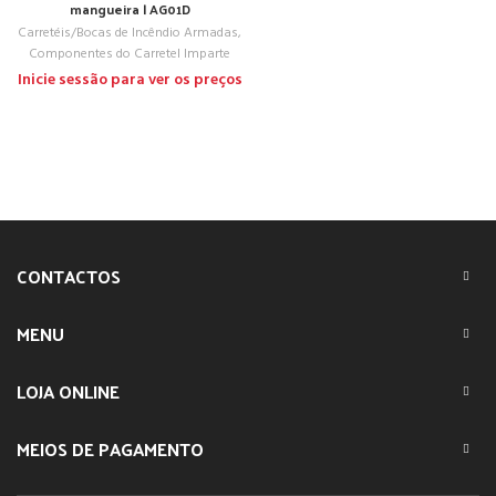
mangueira | AG01D
Carretéis/Bocas de Incêndio Armadas
,
Componentes do Carretel Imparte
Inicie sessão para ver os preços
CONTACTOS
MENU
LOJA ONLINE
MEIOS DE PAGAMENTO