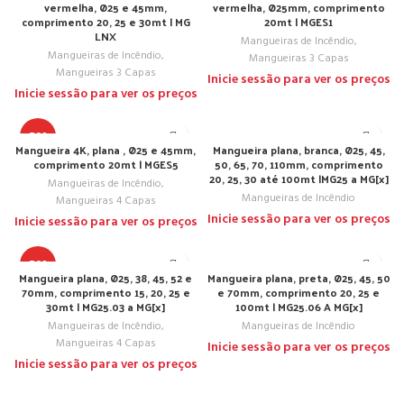
vermelha, Ø25 e 45mm,
vermelha, Ø25mm, comprimento
comprimento 20, 25 e 30mt | MG
20mt | MGES1
LNX
Mangueiras de Incêndio
,
Mangueiras de Incêndio
,
Mangueiras 3 Capas
Mangueiras 3 Capas
Inicie sessão para ver os preços
Inicie sessão para ver os preços
TOP
Mangueira 4K, plana , Ø25 e 45mm,
Mangueira plana, branca, Ø25, 45,
comprimento 20mt | MGES5
50, 65, 70, 110mm, comprimento
20, 25, 30 até 100mt |MG25 a MG[x]
Mangueiras de Incêndio
,
Mangueiras de Incêndio
Mangueiras 4 Capas
Inicie sessão para ver os preços
Inicie sessão para ver os preços
TOP
Mangueira plana, Ø25, 38, 45, 52 e
Mangueira plana, preta, Ø25, 45, 50
70mm, comprimento 15, 20, 25 e
e 70mm, comprimento 20, 25 e
30mt | MG25.03 a MG[x]
100mt | MG25.06 A MG[x]
Mangueiras de Incêndio
,
Mangueiras de Incêndio
Mangueiras 4 Capas
Inicie sessão para ver os preços
Inicie sessão para ver os preços