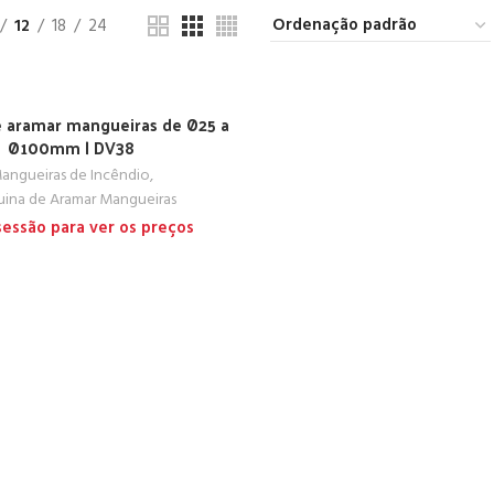
12
18
24
 aramar mangueiras de Ø25 a
Ø100mm | DV38
angueiras de Incêndio
,
ina de Aramar Mangueiras
 sessão para ver os preços