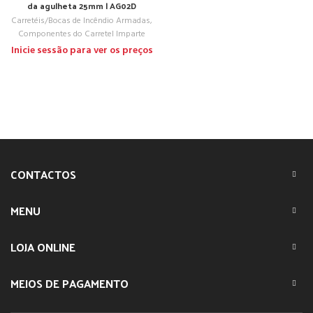
da agulheta 25mm | AG02D
Carretéis/Bocas de Incêndio Armadas
,
Componentes do Carretel Imparte
Inicie sessão para ver os preços
CONTACTOS
MENU
LOJA ONLINE
MEIOS DE PAGAMENTO