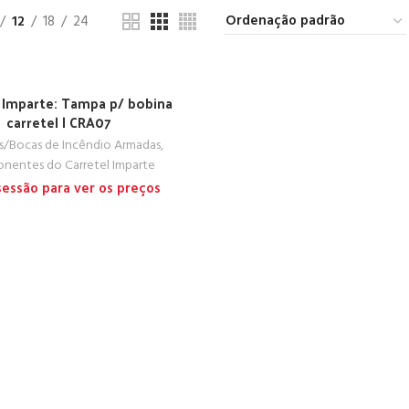
12
18
24
l Imparte: Tampa p/ bobina
carretel | CRA07
is/Bocas de Incêndio Armadas
,
nentes do Carretel Imparte
 sessão para ver os preços