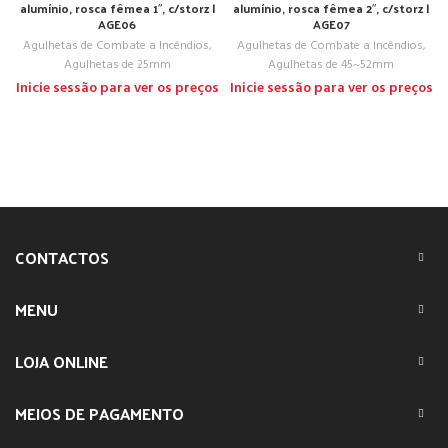
alumínio, rosca fêmea 1″, c/storz |
alumínio, rosca fêmea 2″, c/storz |
AGE06
AGE07
Agulhetas de Combate a Incêndios
,
Agulhetas de Combate a Incêndios
,
Agulhetas de 25mm
Agulhetas de 45~52mm
Inicie sessão para ver os preços
Inicie sessão para ver os preços
CONTACTOS
MENU
LOJA ONLINE
MEIOS DE PAGAMENTO