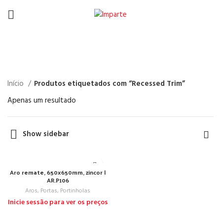
Recessed Trim
Início
Produtos etiquetados com “Recessed Trim”
Apenas um resultado
Show sidebar
Aro remate, 650x650mm, zincor |
AR.P106
Aros, Portas, Portinholas
Inicie sessão para ver os preços