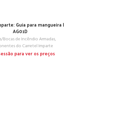
mparte: Guia para mangueira |
AG01D
is/Bocas de Incêndio Armadas
,
nentes do Carretel Imparte
 sessão para ver os preços