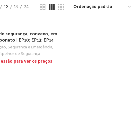
12
18
24
de segurança, convexo, em
bonato | EP10; EP13; EP14
ação, Segurança e Emergência
,
Espelhos de Segurança
 sessão para ver os preços