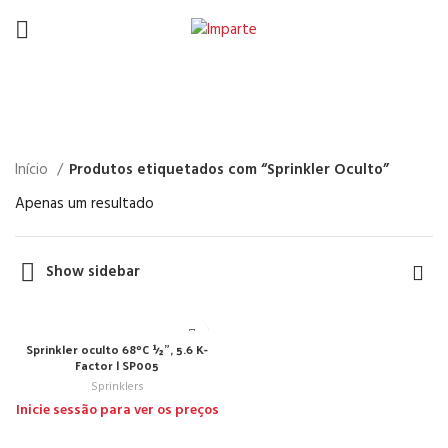
Sprinkler Oculto
Início
Produtos etiquetados com “Sprinkler Oculto”
Apenas um resultado
Show sidebar
Sprinkler oculto 68ºC ½”, 5.6 K-
Factor | SP005
Sprinklers
Inicie sessão para ver os preços