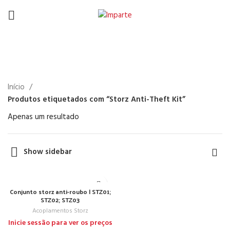
Storz Anti-Theft Kit
Início
Produtos etiquetados com “Storz Anti-Theft Kit”
Apenas um resultado
Show sidebar
Conjunto storz anti-roubo | STZ01;
STZ02; STZ03
Acoplamentos Storz
Inicie sessão para ver os preços