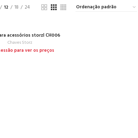
12
18
24
ara acessórios storz| CH006
Chaves Storz
 sessão para ver os preços