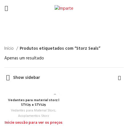
Storz Seals
Início
Produtos etiquetados com “Storz Seals”
Apenas um resultado
Show sidebar
Vedantes para material storz |
STV25 a STV125
Vedantes para Material Storz
,
Acoplamentos Storz
Inicie sessão para ver os preços