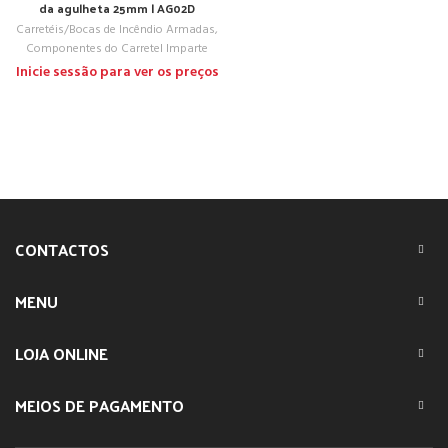
da agulheta 25mm | AG02D
Carretéis/Bocas de Incêndio Armadas
,
Componentes do Carretel Imparte
Inicie sessão para ver os preços
CONTACTOS
MENU
LOJA ONLINE
MEIOS DE PAGAMENTO